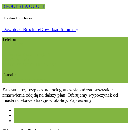
REQUEST A QUOTE
Download Brochures
Download Brochure
Download Summary
Telefon:
502588559
Zygmunta Krasińskiego 4
55-050 Sobótka
N: 50° 53' 38" E: 16° 45' 08"
E-mail:
super@noclegsobotka.pl
Zapewniamy bezpieczny nocleg w czasie którego wszystkie
zmartwienia odejdą na dalszy plan. Oferujemy wypoczynek od
miasta i ciekawe atrakcje w okolicy. Zapraszamy.